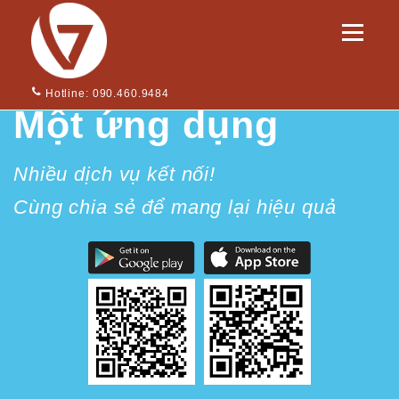
Skip to content
Menu
Hotline: 090.460.9484
Một ứng dụng
Nhiều dịch vụ kết nối!
Cùng chia sẻ để mang lại hiệu quả